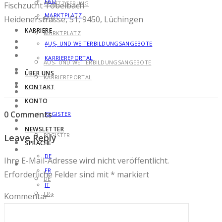
FAQ
GESETZGEBUNG
Fischzucht Tobelbach
MARKTPLATZ
Heidenerstrasse, 51, 9450, Lüchingen
FAQ
KARRIERE
MARKTPLATZ
AUS- UND WEITERBILDUNGSANGEBOTE
KARRIERE
KARRIEREPORTAL
AUS- UND WEITERBILDUNGSANGEBOTE
ÜBER UNS
KARRIEREPORTAL
KONTAKT
ÜBER UNS
KONTO
KONTAKT
0 Comments
REGISTER
KONTO
NEWSLETTER
REGISTER
Leave Reply
SPRACHE
NEWSLETTER
DE
Ihre E-Mail-Adresse wird nicht veröffentlicht.
SPRACHE
FR
Erforderliche Felder sind mit
*
markiert
DE
IT
FR
Kommentar
*
IT