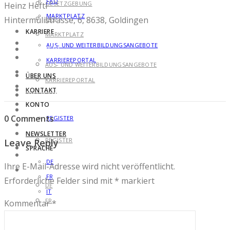
FAQ
GESETZGEBUNG
Heinz Hefti
MARKTPLATZ
Hintermülistrasse, 6, 8638, Goldingen
FAQ
KARRIERE
MARKTPLATZ
AUS- UND WEITERBILDUNGSANGEBOTE
KARRIERE
KARRIEREPORTAL
AUS- UND WEITERBILDUNGSANGEBOTE
ÜBER UNS
KARRIEREPORTAL
KONTAKT
ÜBER UNS
KONTO
KONTAKT
0 Comments
REGISTER
KONTO
NEWSLETTER
REGISTER
Leave Reply
SPRACHE
NEWSLETTER
DE
Ihre E-Mail-Adresse wird nicht veröffentlicht.
SPRACHE
FR
Erforderliche Felder sind mit
*
markiert
DE
IT
FR
Kommentar
*
IT