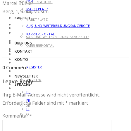
FAQ
GESETZGEBUNG
Marcel Bühler
MARKTPLATZ
Berg, 1, 6295, Mosen
FAQ
KARRIERE
MARKTPLATZ
AUS- UND WEITERBILDUNGSANGEBOTE
KARRIERE
KARRIEREPORTAL
AUS- UND WEITERBILDUNGSANGEBOTE
ÜBER UNS
KARRIEREPORTAL
KONTAKT
ÜBER UNS
KONTO
KONTAKT
0 Comments
REGISTER
KONTO
NEWSLETTER
REGISTER
Leave Reply
SPRACHE
NEWSLETTER
DE
Ihre E-Mail-Adresse wird nicht veröffentlicht.
SPRACHE
FR
Erforderliche Felder sind mit
*
markiert
DE
IT
FR
Kommentar
*
IT