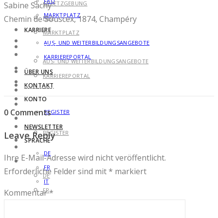
FAQ
GESETZGEBUNG
Sabine Sachy
MARKTPLATZ
Chemin de Souscex, 1874, Champéry
FAQ
KARRIERE
MARKTPLATZ
AUS- UND WEITERBILDUNGSANGEBOTE
KARRIERE
KARRIEREPORTAL
AUS- UND WEITERBILDUNGSANGEBOTE
ÜBER UNS
KARRIEREPORTAL
KONTAKT
ÜBER UNS
KONTO
KONTAKT
0 Comments
REGISTER
KONTO
NEWSLETTER
REGISTER
Leave Reply
SPRACHE
NEWSLETTER
DE
Ihre E-Mail-Adresse wird nicht veröffentlicht.
SPRACHE
FR
Erforderliche Felder sind mit
*
markiert
DE
IT
FR
Kommentar
*
IT