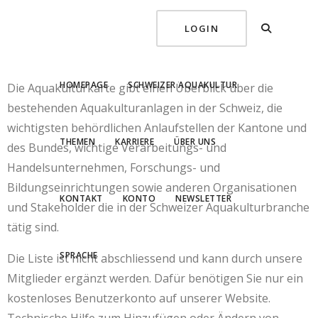
LOGIN
Aquakulturkarte
HOMEPAGE
SCHWEIZER AQUAKULTUR
Die Aquakulturkarte gibt einen Überblick über die
bestehenden Aquakulturanlagen in der Schweiz, die
wichtigsten behördlichen Anlaufstellen der Kantone und
THEMEN
KARRIERE
ÜBER UNS
des Bundes, wichtige Verarbeitungs- und
Handelsunternehmen, Forschungs- und
Bildungseinrichtungen sowie anderen Organisationen
KONTAKT
KONTO
NEWSLETTER
und Stakeholder die in der Schweizer Aquakulturbranche
tätig sind.
SPRACHE
Die Liste ist nicht abschliessend und kann durch unsere
Mitglieder ergänzt werden. Dafür benötigen Sie nur ein
kostenloses Benutzerkonto auf unserer Website.