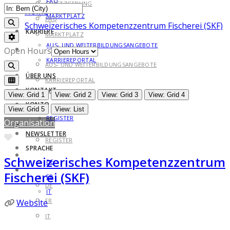
FAQ
GESETZGEBUNG
Home
MARKTPLATZ
FAQ
Search
Schweizerisches Kompetenzzentrum Fischerei (SKF)
KARRIERE
MARKTPLATZ
Advanced Filters
AUS- UND WEITERBILDUNGSANGEBOTE
KARRIERE
Open Hours
KARRIEREPORTAL
AUS- UND WEITERBILDUNGSANGEBOTE
Search
ÜBER UNS
KARRIEREPORTAL
KONTAKT
ÜBER UNS
View: Grid 1
View: Grid 2
View: Grid 3
View: Grid 4
KONTO
KONTAKT
View: Grid 5
View: List
REGISTER
Organisation
KONTO
NEWSLETTER
Favorite
REGISTER
SPRACHE
NEWSLETTER
Schweizerisches Kompetenzzentrum
DE
SPRACHE
Fischerei (SKF)
FR
DE
IT
FR
Website
IT