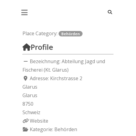
ABTEILUNG JAGD UND FISCHEREI (KT.
GLARUS)
Place Category:
Behörden
Profile
Bezeichnung:
Abteilung Jagd und
Fischerei (Kt. Glarus)
Adresse:
Kirchstrasse 2
Glarus
Glarus
8750
Schweiz
Website
Kategorie:
Behörden