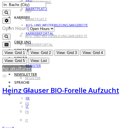
FAQ
GESETZGEBUNG
MARKTPLATZ
FAQ
Search
KARRIERE
MARKTPLATZ
Advanced Filters
AUS- UND WEITERBILDUNGSANGEBOTE
KARRIERE
Open Hours
KARRIEREPORTAL
AUS- UND WEITERBILDUNGSANGEBOTE
Search
ÜBER UNS
KARRIEREPORTAL
KONTAKT
ÜBER UNS
View: Grid 1
View: Grid 2
View: Grid 3
View: Grid 4
KONTO
KONTAKT
View: Grid 5
View: List
REGISTER
Aquakulturen
KONTO
NEWSLETTER
Favorite
REGISTER
SPRACHE
NEWSLETTER
Heinz Glauser BIO-Forelle Aufzucht
DE
SPRACHE
FR
DE
IT
FR
IT