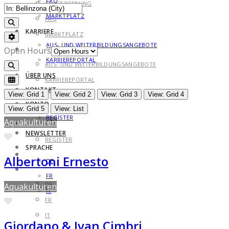
FAQ
GESETZGEBUNG
MARKTPLATZ
FAQ
Search
KARRIERE
MARKTPLATZ
Advanced Filters
AUS- UND WEITERBILDUNGSANGEBOTE
KARRIERE
Open Hours
KARRIEREPORTAL
AUS- UND WEITERBILDUNGSANGEBOTE
Search
ÜBER UNS
KARRIEREPORTAL
KONTAKT
ÜBER UNS
View: Grid 1
View: Grid 2
View: Grid 3
View: Grid 4
KONTO
KONTAKT
View: Grid 5
View: List
REGISTER
Aquakulturen
KONTO
NEWSLETTER
Favorite
REGISTER
SPRACHE
NEWSLETTER
Albertoni Ernesto
DE
SPRACHE
FR
DE
Aquakulturen
IT
Favorite
FR
IT
Giordano & Ivan Cimbri