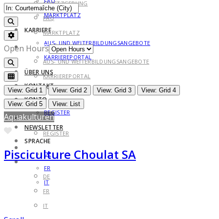
FAQ
GESETZGEBUNG
MARKTPLATZ
FAQ
Search
KARRIERE
MARKTPLATZ
Advanced Filters
AUS- UND WEITERBILDUNGSANGEBOTE
KARRIERE
Open Hours
KARRIEREPORTAL
AUS- UND WEITERBILDUNGSANGEBOTE
Search
ÜBER UNS
KARRIEREPORTAL
KONTAKT
ÜBER UNS
View: Grid 1
View: Grid 2
View: Grid 3
View: Grid 4
KONTO
KONTAKT
View: Grid 5
View: List
REGISTER
Aquakulturen
KONTO
NEWSLETTER
Favorite
REGISTER
SPRACHE
NEWSLETTER
Pisciculture Choulat SA
DE
SPRACHE
FR
DE
IT
FR
IT