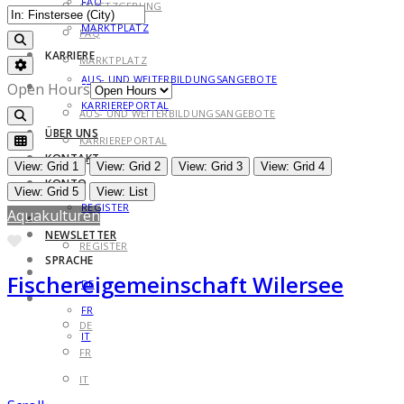
FAQ
GESETZGEBUNG
MARKTPLATZ
FAQ
Search
KARRIERE
MARKTPLATZ
Advanced Filters
AUS- UND WEITERBILDUNGSANGEBOTE
KARRIERE
Open Hours
KARRIEREPORTAL
AUS- UND WEITERBILDUNGSANGEBOTE
Search
ÜBER UNS
KARRIEREPORTAL
KONTAKT
ÜBER UNS
View: Grid 1
View: Grid 2
View: Grid 3
View: Grid 4
KONTO
KONTAKT
View: Grid 5
View: List
REGISTER
Aquakulturen
KONTO
NEWSLETTER
Favorite
REGISTER
SPRACHE
NEWSLETTER
Fischereigemeinschaft Wilersee
DE
SPRACHE
FR
DE
IT
FR
IT