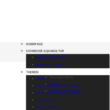
HOMEPAGE
SCHWEIZER AQUAKULTUR
BRANCHENÜBERSICHT
AQUAKULTUR KARTE
THEMEN
You are here:
ARTEN
Home
TIERGESUNDHEIT UND TIERWOHL
Stefan Brengard
ÖKOLOGISCHE NACHHALTIGKEIT
FORSCHUNG
GESETZGEBUNG