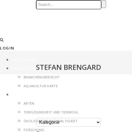
LOGIN
HOMEPAGE
STEFAN BRENGARD
SCHWEIZER AQUAKULTUR
BRANCHENÜBERSICHT
AQUAKULTUR KARTE
THEMEN
ARTEN
TIERGESUNDHEIT UND TIERWOHL
Kategorie
ÖKOLOGISCHE NACHHALTIGKEIT
FORSCHUNG