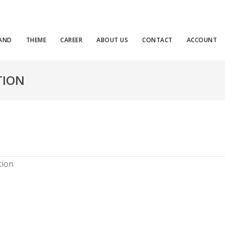
LAND
THEME
CAREER
ABOUT US
CONTACT
ACCOUNT
TION
tion