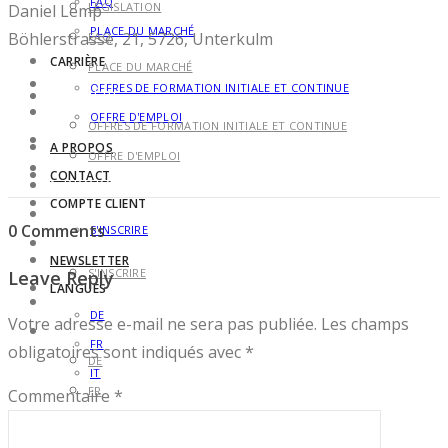
FAQ
LÉGISLATION
Daniel Lemp
PLACE DU MARCHÉ
Böhlerstrasse, 21, 5726, Unterkulm
FAQ
CARRIÈRE
PLACE DU MARCHÉ
OFFRES DE FORMATION INITIALE ET CONTINUE
CARRIÈRE
OFFRE D'EMPLOI
OFFRES DE FORMATION INITIALE ET CONTINUE
A PROPOS
OFFRE D'EMPLOI
CONTACT
A PROPOS
COMPTE CLIENT
CONTACT
0 Comments
S'INSCRIRE
COMPTE CLIENT
NEWSLETTER
S'INSCRIRE
Leave Reply
LANGUES
NEWSLETTER
DE
Votre adresse e-mail ne sera pas publiée.
Les champs
LANGUES
FR
obligatoires sont indiqués avec
*
DE
IT
FR
Commentaire
*
IT