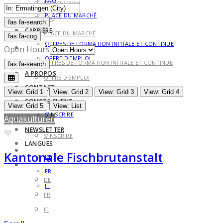
FAQ
LÉGISLATION
PLACE DU MARCHÉ
FAQ
fas fa-search
fas fa-search
CARRIÈRE
PLACE DU MARCHÉ
fas fa-cog
OFFRES DE FORMATION INITIALE ET CONTINUE
CARRIÈRE
Open Hours
OFFRE D'EMPLOI
OFFRES DE FORMATION INITIALE ET CONTINUE
fas fa-search
fas fa-search
A PROPOS
OFFRE D'EMPLOI
CONTACT
A PROPOS
View: Grid 1
View: Grid 2
View: Grid 3
View: Grid 4
COMPTE CLIENT
CONTACT
View: Grid 5
View: List
S'INSCRIRE
Aquakulturen
COMPTE CLIENT
NEWSLETTER
Favorite
S'INSCRIRE
LANGUES
NEWSLETTER
Kantonale Fischbrutanstalt
DE
LANGUES
FR
DE
IT
FR
IT