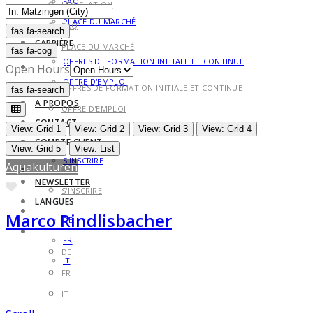
FAQ
LÉGISLATION
PLACE DU MARCHÉ
FAQ
fas fa-search
fas fa-search
CARRIÈRE
PLACE DU MARCHÉ
fas fa-cog
OFFRES DE FORMATION INITIALE ET CONTINUE
CARRIÈRE
Open Hours
OFFRE D'EMPLOI
OFFRES DE FORMATION INITIALE ET CONTINUE
fas fa-search
fas fa-search
A PROPOS
OFFRE D'EMPLOI
CONTACT
A PROPOS
View: Grid 1
View: Grid 2
View: Grid 3
View: Grid 4
COMPTE CLIENT
CONTACT
View: Grid 5
View: List
S'INSCRIRE
Aquakulturen
COMPTE CLIENT
NEWSLETTER
Favorite
S'INSCRIRE
LANGUES
NEWSLETTER
Marco Rindlisbacher
DE
LANGUES
FR
DE
IT
FR
IT