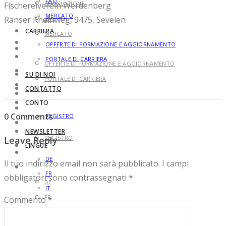
FAQ
LEGISLAZIONE
Fischereiverein Werdenberg
MERCATO
Ranser Rheinweg, 9475, Sevelen
FAQ
CARRIERA
MERCATO
OFFERTE DI FORMAZIONE E AGGIORNAMENTO
CARRIERA
PORTALE DI CARRIERA
OFFERTE DI FORMAZIONE E AGGIORNAMENTO
SU DI NOI
PORTALE DI CARRIERA
CONTATTO
SU DI NOI
CONTO
CONTATTO
0 Comments
REGISTRO
CONTO
NEWSLETTER
REGISTRO
Leave Reply
LINGUE
NEWSLETTER
DE
Il tuo indirizzo email non sarà pubblicato.
I campi
LINGUE
FR
obbligatori sono contrassegnati
*
DE
IT
FR
Commento
*
IT