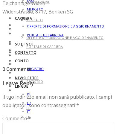
FAQ
LEGISLAZIONE
Teichanlage Widen
MERCATO
Widenstrasse, 8717, Benken SG
FAQ
CARRIERA
MERCATO
OFFERTE DI FORMAZIONE E AGGIORNAMENTO
CARRIERA
PORTALE DI CARRIERA
OFFERTE DI FORMAZIONE E AGGIORNAMENTO
SU DI NOI
PORTALE DI CARRIERA
CONTATTO
SU DI NOI
CONTO
CONTATTO
0 Comments
REGISTRO
CONTO
NEWSLETTER
REGISTRO
Leave Reply
LINGUE
NEWSLETTER
DE
Il tuo indirizzo email non sarà pubblicato.
I campi
LINGUE
FR
obbligatori sono contrassegnati
*
DE
IT
FR
Commento
*
IT