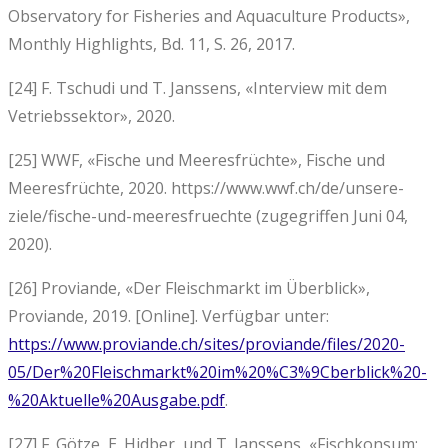
Observatory for Fisheries and Aquaculture Products»,
Monthly Highlights, Bd. 11, S. 26, 2017.
[24] F. Tschudi und T. Janssens, «Interview mit dem
Vetriebssektor», 2020.
[25] WWF, «Fische und Meeresfrüchte», Fische und
Meeresfrüchte, 2020. https://www.wwf.ch/de/unsere-
ziele/fische-und-meeresfruechte (zugegriffen Juni 04,
2020).
[26] Proviande, «Der Fleischmarkt im Überblick»,
Proviande, 2019. [Online]. Verfügbar unter:
https://www.proviande.ch/sites/proviande/files/2020-
05/Der%20Fleischmarkt%20im%20%C3%9Cberblick%20-
%20Aktuelle%20Ausgabe.pdf
.
[27] F. Götze, E. Hidber, und T. Janssens, «Fischkonsum: