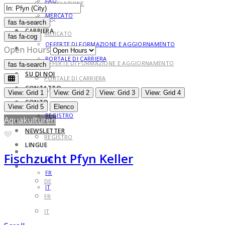
FAQ
LEGISLAZIONE
MERCATO
FAQ
fas fa-search
fas fa-search
CARRIERA
MERCATO
fas fa-cog
OFFERTE DI FORMAZIONE E AGGIORNAMENTO
CARRIERA
Open Hours
PORTALE DI CARRIERA
OFFERTE DI FORMAZIONE E AGGIORNAMENTO
fas fa-search
fas fa-search
SU DI NOI
PORTALE DI CARRIERA
CONTATTO
SU DI NOI
View: Grid 1
View: Grid 2
View: Grid 3
View: Grid 4
CONTO
CONTATTO
View: Grid 5
Elenco
REGISTRO
Aquakulturen
CONTO
NEWSLETTER
Preferito
REGISTRO
LINGUE
NEWSLETTER
Fischzucht Pfyn Keller
DE
LINGUE
FR
DE
IT
FR
IT