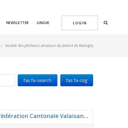
NEWSLETTER
LINGUE
LOGIN
Société des pêcheurs amateurs du district de Martigny
fas fa-search
fas fa-search
fas fa-cog
Preferito
Pisciculture FCVPA (Fédération Cantonale Valaisanne des Pêcheurs Amateurs)