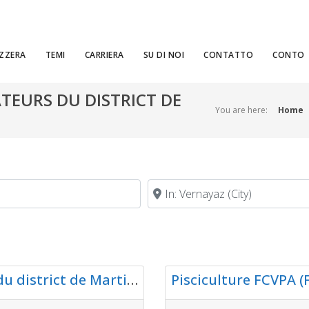
ZZERA
TEMI
CARRIERA
SU DI NOI
CONTATTO
CONTO
TEURS DU DISTRICT DE
You are here:
Home
Vicino
Preferito
Aquakulturen
Société des pêcheurs amateurs du district de Martigny