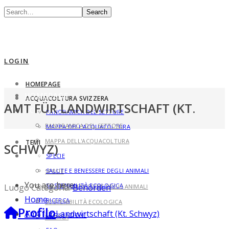
Search
LOGIN
HOMEPAGE
HOMEPAGE
ACQUACOLTURA SVIZZERA
AMT FÜR LANDWIRTSCHAFT (KT.
ACQUACOLTURA SVIZZERA
PANORAMICA DEL SETTORE
PANORAMICA DEL SETTORE
MAPPA DELL'ACQUACOLTURA
MAPPA DELL'ACQUACOLTURA
TEMI
SCHWYZ)
TEMI
SPECIE
SALUTE E BENESSERE DEGLI ANIMALI
SPECIE
You are here:
SOSTENIBILITÀ ECOLOGICA
Luogo Categoria:
Behörden
SALUTE E BENESSERE DEGLI ANIMALI
Home
RICERCA
SOSTENIBILITÀ ECOLOGICA
Profilo
Amt für Landwirtschaft (Kt. Schwyz)
LEGISLAZIONE
RICERCA