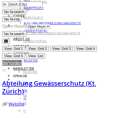
FAQ
GESETZGEBUNG
MARKTPLATZ
FAQ
fas fa-search
fas fa-search
CAREER
MARKTPLATZ
fas fa-cog
AUS- UND WEITERBILDUNGSANGEBOTE
CAREER
Open Hours
CAREER PORTAL
AUS- UND WEITERBILDUNGSANGEBOTE
fas fa-search
fas fa-search
ABOUT US
CAREER PORTAL
CONTACT
ABOUT US
View: Grid 1
View: Grid 2
View: Grid 3
View: Grid 4
ACCOUNT
CONTACT
View: Grid 5
View: List
REGISTER
Behörden
ACCOUNT
NEWSLETTER
Favorite
REGISTER
SPRACHE
NEWSLETTER
Abteilung Gewässerschutz (Kt.
DE
SPRACHE
Zürich)
FR
DE
IT
FR
Website
IT