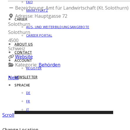
FAQ
Bezeichnung:
Amt für Landwirtschaft (Kt. Solothurn)
MARKTPLATZ
Adresse:
Hauptgasse 72
CAREER
Solothurn
AUS- UND WEITERBILDUNGSANGEBOTE
Solothurn
CAREER PORTAL
4500
ABOUT US
Schweiz
CONTACT
Website
ACCOUNT
Kategorie:
Behörden
REGISTER
Next
NEWSLETTER
SPRACHE
DE
FR
IT
Scroll
Change Location