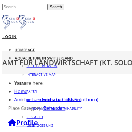
Search
LOGIN
HOMEPAGE
AQUACULTURE IN SWITZERLAND
AMT FÜR LANDWIRTSCHAFT (KT. SOL
SECTOR OVERVIEW
INTERACTIVE MAP
You are here:
THEME
Home
ARTEN
Amt für Landwirtschaft (Kt. Solothurn)
TIERGESUNDHEIT UND TIERWOHL
Place Category:
Behörden
ENVIRONMENTAL SUSTAINABILITY
RESEARCH
Profile
GESETZGEBUNG