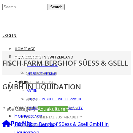
Search
LOGIN
HOMEPAGE
HOMEPAGE
AQUACULTURE IN SWITZERLAND
FISCH FARM BERGHOF SÜESS & GSELL
AQUACULTURE IN SWITZERLAND
SECTOR OVERVIEW
SECTOR OVERVIEW
INTERACTIVE MAP
INTERACTIVE MAP
THEME
GMBH IN LIQUIDATION
THEME
ARTEN
TIERGESUNDHEIT UND TIERWOHL
ARTEN
You are here:
ENVIRONMENTAL SUSTAINABILITY
Place Category:
Aquakulturen
TIERGESUNDHEIT UND TIERWOHL
Home
RESEARCH
ENVIRONMENTAL SUSTAINABILITY
Profile
Fisch Farm Berghof Süess & Gsell GmbH in
GESETZGEBUNG
RESEARCH
Liquidation