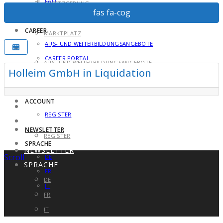
FAQ
GESETZGEBUNG
fas fa-cog
MARKTPLATZ
FAQ
CAREER
MARKTPLATZ
AUS- UND WEITERBILDUNGSANGEBOTE
CAREER
F
Aquakulturen
CAREER PORTAL
AUS- UND WEITERBILDUNGSANGEBOTE
Holleim GmbH in Liquidation
ABOUT US
CAREER PORTAL
CONTACT
ABOUT US
ACCOUNT
CONTACT
REGISTER
ACCOUNT
NEWSLETTER
REGISTER
SPRACHE
NEWSLETTER
Scroll
DE
SPRACHE
FR
DE
IT
FR
IT