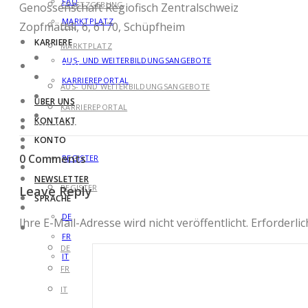
FAQ
GESETZGEBUNG
Genossenschaft Regiofisch Zentralschweiz
MARKTPLATZ
Zopfmättili, 6, 6170, Schüpfheim
FAQ
KARRIERE
MARKTPLATZ
AUS- UND WEITERBILDUNGSANGEBOTE
KARRIERE
KARRIEREPORTAL
AUS- UND WEITERBILDUNGSANGEBOTE
ÜBER UNS
KARRIEREPORTAL
KONTAKT
ÜBER UNS
KONTO
KONTAKT
0 Comments
REGISTER
KONTO
NEWSLETTER
REGISTER
Leave Reply
SPRACHE
NEWSLETTER
DE
Ihre E-Mail-Adresse wird nicht veröffentlicht.
Erforderlic
SPRACHE
FR
DE
IT
FR
IT