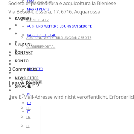
FAQ
GESETZGEBUNG
Società di pescicoltura e acquicoltura la Bleniese
MARKTPLATZ
Via Bosco Ciossera, 17, 6716, Acquarossa
FAQ
KARRIERE
MARKTPLATZ
AUS- UND WEITERBILDUNGSANGEBOTE
KARRIERE
KARRIEREPORTAL
AUS- UND WEITERBILDUNGSANGEBOTE
ÜBER UNS
KARRIEREPORTAL
KONTAKT
ÜBER UNS
KONTO
KONTAKT
0 Comments
REGISTER
KONTO
NEWSLETTER
REGISTER
Leave Reply
SPRACHE
NEWSLETTER
DE
Ihre E-Mail-Adresse wird nicht veröffentlicht.
Erforderlic
SPRACHE
FR
DE
IT
FR
IT