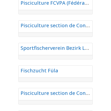
Pisciculture FCVPA (Fédération Cantonale Valaisanne des Pêcheurs Amateurs)
Favorite
Aquakulturen
Pisciculture section de Conthey
Favorite
Aquakulturen
Sportfischerverein Bezirk Leuk
Favorite
Aquakulturen
Fischzucht Füla
Favorite
Aquakulturen
Pisciculture section de Conthey
Favorite
Aquakulturen