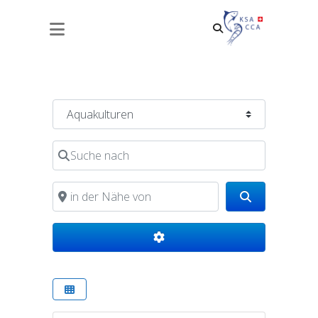
PISCICULTURE FCVPA (FÉDÉRATION
CANTONALE VALAISANNE DES
PÊCHEURS AMATEURS)
Kategorie
Suche nach
in der Nähe von
Search
Advanced Filters
Favorite
Aquakulturen