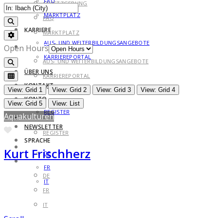
FAQ
GESETZGEBUNG
MARKTPLATZ
FAQ
Search
KARRIERE
MARKTPLATZ
Advanced Filters
AUS- UND WEITERBILDUNGSANGEBOTE
KARRIERE
Open Hours
KARRIEREPORTAL
AUS- UND WEITERBILDUNGSANGEBOTE
Search
ÜBER UNS
KARRIEREPORTAL
KONTAKT
ÜBER UNS
View: Grid 1
View: Grid 2
View: Grid 3
View: Grid 4
KONTO
KONTAKT
View: Grid 5
View: List
REGISTER
Aquakulturen
KONTO
NEWSLETTER
Favorite
REGISTER
SPRACHE
NEWSLETTER
Kurt Frischherz
DE
SPRACHE
FR
DE
IT
FR
IT