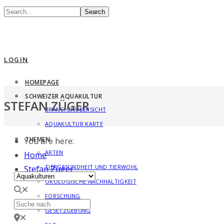
Search
LOGIN
HOMEPAGE
SCHWEIZER AQUAKULTUR
STEFAN ZÜGER
BRANCHENÜBERSICHT
AQUAKULTUR KARTE
THEMEN
You are here:
ARTEN
Home
TIERGESUNDHEIT UND TIERWOHL
Stefan Züger
Kategorie
ÖKOLOGISCHE NACHHALTIGKEIT
Suche nach
FORSCHUNG
GESETZGEBUNG
in der Nähe von