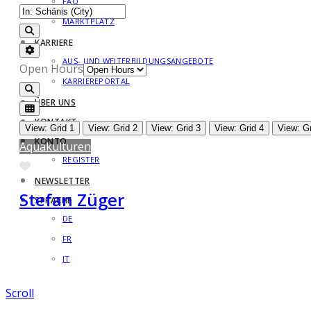
FAQ
MARKTPLATZ
Search
KARRIERE
Advanced Filters
AUS- UND WEITERBILDUNGSANGEBOTE
Open Hours
KARRIEREPORTAL
Search
ÜBER UNS
KONTAKT
View: Grid 1
View: Grid 2
View: Grid 3
View: Grid 4
View: Gr
KONTO
Aquakulturen
REGISTER
Favorite
NEWSLETTER
Stefan Züger
SPRACHE
DE
FR
IT
Scroll