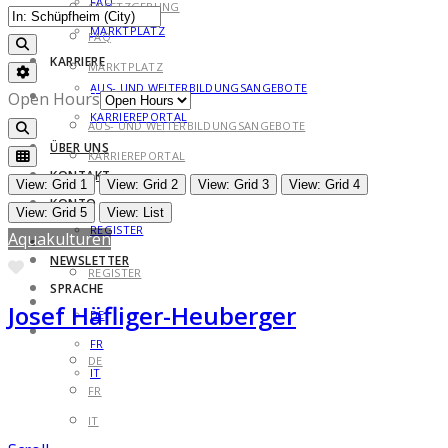
FAQ
GESETZGEBUNG
MARKTPLATZ
FAQ
Search
KARRIERE
MARKTPLATZ
Advanced Filters
AUS- UND WEITERBILDUNGSANGEBOTE
KARRIERE
Open Hours
KARRIEREPORTAL
AUS- UND WEITERBILDUNGSANGEBOTE
Search
ÜBER UNS
KARRIEREPORTAL
KONTAKT
ÜBER UNS
View: Grid 1
View: Grid 2
View: Grid 3
View: Grid 4
KONTO
KONTAKT
View: Grid 5
View: List
REGISTER
Aquakulturen
KONTO
NEWSLETTER
Favorite
REGISTER
SPRACHE
NEWSLETTER
Josef Häfliger-Heuberger
DE
SPRACHE
FR
DE
IT
FR
IT