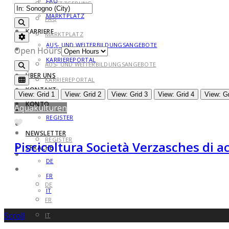
FAQ
GESETZGEBUNG
MARKTPLATZ
FAQ
Search
KARRIERE
MARKTPLATZ
Advanced Filters
AUS- UND WEITERBILDUNGSANGEBOTE
KARRIERE
Open Hours
KARRIEREPORTAL
AUS- UND WEITERBILDUNGSANGEBOTE
Search
ÜBER UNS
KARRIEREPORTAL
KONTAKT
ÜBER UNS
View: Grid 1
View: Grid 2
View: Grid 3
View: Grid 4
View: Gr
KONTO
Aquakulturen
KONTAKT
REGISTER
Favorite
KONTO
NEWSLETTER
REGISTER
Piscicoltura Società Verzasches di ac
SPRACHE
NEWSLETTER
DE
SPRACHE
FR
DE
IT
FR
Scroll
IT