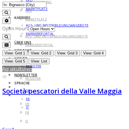
FAQ
GESETZGEBUNG
MARKTPLATZ
FAQ
Search
KARRIERE
MARKTPLATZ
Advanced Filters
AUS- UND WEITERBILDUNGSANGEBOTE
KARRIERE
Open Hours
KARRIEREPORTAL
AUS- UND WEITERBILDUNGSANGEBOTE
Search
ÜBER UNS
KARRIEREPORTAL
KONTAKT
ÜBER UNS
View: Grid 1
View: Grid 2
View: Grid 3
View: Grid 4
KONTO
KONTAKT
View: Grid 5
View: List
REGISTER
Aquakulturen
KONTO
NEWSLETTER
Favorite
REGISTER
SPRACHE
NEWSLETTER
Società pescatori della Valle Maggia
DE
SPRACHE
FR
DE
IT
FR
IT