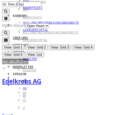
FAQ
GESETZGEBUNG
MARKTPLATZ
FAQ
Search
KARRIERE
MARKTPLATZ
Advanced Filters
AUS- UND WEITERBILDUNGSANGEBOTE
KARRIERE
Open Hours
KARRIEREPORTAL
AUS- UND WEITERBILDUNGSANGEBOTE
Search
ÜBER UNS
KARRIEREPORTAL
KONTAKT
ÜBER UNS
View: Grid 1
View: Grid 2
View: Grid 3
View: Grid 4
KONTO
KONTAKT
View: Grid 5
View: List
REGISTER
Aquakulturen
KONTO
NEWSLETTER
Favorite
REGISTER
SPRACHE
NEWSLETTER
Edelkrebs AG
DE
SPRACHE
FR
DE
IT
FR
IT