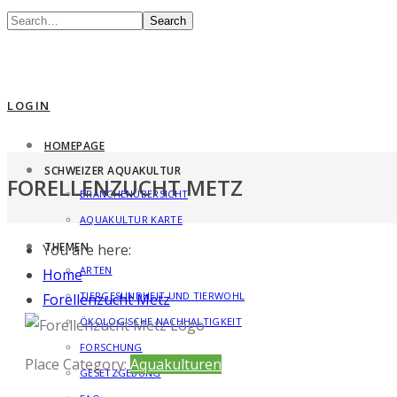
Search
LOGIN
HOMEPAGE
SCHWEIZER AQUAKULTUR
FORELLENZUCHT METZ
BRANCHENÜBERSICHT
AQUAKULTUR KARTE
THEMEN
You are here:
ARTEN
Home
TIERGESUNDHEIT UND TIERWOHL
Forellenzucht Metz
ÖKOLOGISCHE NACHHALTIGKEIT
Previous
Next
FORSCHUNG
Place Category:
Aquakulturen
GESETZGEBUNG