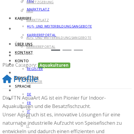
FAQ
GESETZGEBUNG
MARKTPLATZ
FAQ
Previous
Next
KARRIERE
MARKTPLATZ
AUS- UND WEITERBILDUNGSANGEBOTE
KARRIERE
KARRIEREPORTAL
AUS- UND WEITERBILDUNGSANGEBOTE
ÜBER UNS
KARRIEREPORTAL
KONTAKT
ÜBER UNS
KONTO
KONTAKT
Place Category:
Aquakulturen
REGISTER
KONTO
Profile
NEWSLETTER
REGISTER
SPRACHE
NEWSLETTER
DE
Die FTN AquaArt AG ist ein Pionier für Indoor-
SPRACHE
FR
Aquakulturen und die Besatzfischzucht.
DE
IT
Unser Anspruch ist es, innovative Lösungen für eine
FR
naturnahe industrielle Aufzucht von Speisefischen zu
IT
entwickeln und dadurch einen effizienten und