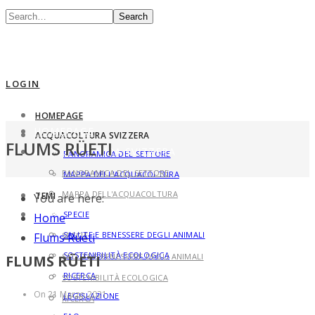
Search
LOGIN
HOMEPAGE
HOMEPAGE
ACQUACOLTURA SVIZZERA
FLUMS RÜETI
ACQUACOLTURA SVIZZERA
PANORAMICA DEL SETTORE
PANORAMICA DEL SETTORE
MAPPA DELL'ACQUACOLTURA
MAPPA DELL'ACQUACOLTURA
TEMI
You are here:
TEMI
SPECIE
Home
SALUTE E BENESSERE DEGLI ANIMALI
SPECIE
Flums Rüeti
SOSTENIBILITÀ ECOLOGICA
SALUTE E BENESSERE DEGLI ANIMALI
FLUMS RÜETI
RICERCA
SOSTENIBILITÀ ECOLOGICA
On 21 Marzo 2021
LEGISLAZIONE
RICERCA