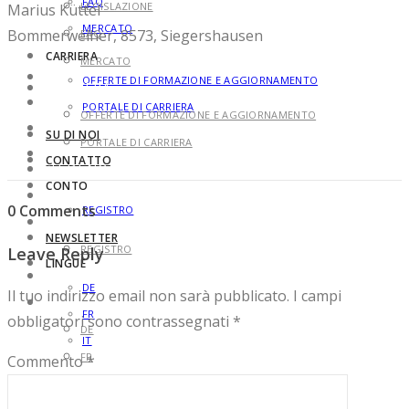
FAQ
LEGISLAZIONE
Marius Küttel
MERCATO
Bommerweiher, 8573, Siegershausen
FAQ
CARRIERA
MERCATO
OFFERTE DI FORMAZIONE E AGGIORNAMENTO
CARRIERA
PORTALE DI CARRIERA
OFFERTE DI FORMAZIONE E AGGIORNAMENTO
SU DI NOI
PORTALE DI CARRIERA
CONTATTO
SU DI NOI
CONTO
CONTATTO
0 Comments
REGISTRO
CONTO
NEWSLETTER
REGISTRO
Leave Reply
LINGUE
NEWSLETTER
DE
Il tuo indirizzo email non sarà pubblicato.
I campi
LINGUE
FR
obbligatori sono contrassegnati
*
DE
IT
FR
Commento
*
IT