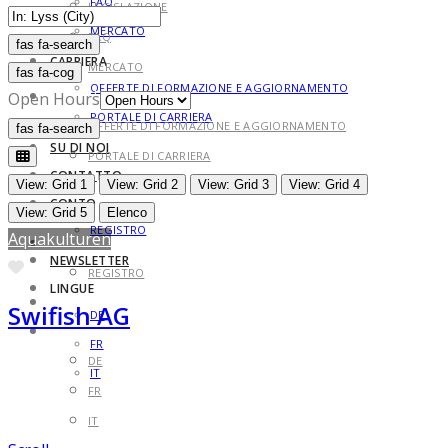
FAQ
LEGISLAZIONE
MERCATO
FAQ
fas fa-search
fas fa-search
CARRIERA
MERCATO
fas fa-cog
OFFERTE DI FORMAZIONE E AGGIORNAMENTO
CARRIERA
Open Hours
PORTALE DI CARRIERA
OFFERTE DI FORMAZIONE E AGGIORNAMENTO
fas fa-search
fas fa-search
SU DI NOI
PORTALE DI CARRIERA
CONTATTO
SU DI NOI
View: Grid 1
View: Grid 2
View: Grid 3
View: Grid 4
CONTO
CONTATTO
View: Grid 5
Elenco
REGISTRO
Aquakulturen
CONTO
NEWSLETTER
Preferito
REGISTRO
LINGUE
NEWSLETTER
Swifish AG
DE
LINGUE
FR
DE
IT
FR
IT