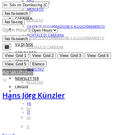
FAQ
LEGISLAZIONE
MERCATO
FAQ
fas fa-search
fas fa-search
CARRIERA
MERCATO
fas fa-cog
OFFERTE DI FORMAZIONE E AGGIORNAMENTO
CARRIERA
Open Hours
PORTALE DI CARRIERA
OFFERTE DI FORMAZIONE E AGGIORNAMENTO
fas fa-search
fas fa-search
SU DI NOI
PORTALE DI CARRIERA
CONTATTO
SU DI NOI
View: Grid 1
View: Grid 2
View: Grid 3
View: Grid 4
CONTO
CONTATTO
View: Grid 5
Elenco
REGISTRO
Aquakulturen
CONTO
NEWSLETTER
Preferito
REGISTRO
LINGUE
NEWSLETTER
Hans Jörg Künzler
DE
LINGUE
FR
DE
IT
FR
IT