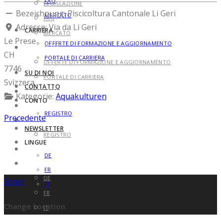
FAQ
LEGISLAZIONE
Bezeichnung:
Piscicoltura Cantonale Li Geri
MERCATO
FAQ
Adresse:
Via da Li Geri
CARRIERA
MERCATO
Le Prese
OFFERTE DI FORMAZIONE E AGGIORNAMENTO
CARRIERA
CH
PORTALE DI CARRIERA
OFFERTE DI FORMAZIONE E AGGIORNAMENTO
7746
SU DI NOI
PORTALE DI CARRIERA
Svizzera
CONTATTO
SU DI NOI
Kategorie:
Aquakulturen
CONTO
CONTATTO
REGISTRO
Precedente
CONTO
NEWSLETTER
REGISTRO
LINGUE
NEWSLETTER
DE
LINGUE
FR
DE
Scroll
IT
FR
Change Location
IT