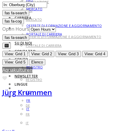
FAQ
LEGISLAZIONE
MERCATO
FAQ
fas fa-search
fas fa-search
CARRIERA
MERCATO
fas fa-cog
OFFERTE DI FORMAZIONE E AGGIORNAMENTO
CARRIERA
Open Hours
PORTALE DI CARRIERA
OFFERTE DI FORMAZIONE E AGGIORNAMENTO
fas fa-search
fas fa-search
SU DI NOI
PORTALE DI CARRIERA
CONTATTO
SU DI NOI
View: Grid 1
View: Grid 2
View: Grid 3
View: Grid 4
CONTO
CONTATTO
View: Grid 5
Elenco
REGISTRO
Aquakulturen
CONTO
NEWSLETTER
Preferito
REGISTRO
LINGUE
NEWSLETTER
Jürg Krummen
DE
LINGUE
FR
DE
IT
FR
IT