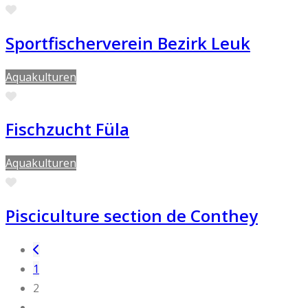
Preferito
Sportfischerverein Bezirk Leuk
Aquakulturen
Preferito
Fischzucht Füla
Aquakulturen
Preferito
Pisciculture section de Conthey
Posts navigation
Articoli più recenti
1
2
…