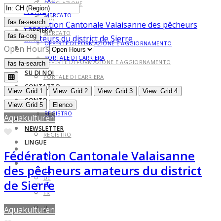
FAQ
LEGISLAZIONE
Home
MERCATO
FAQ
fas fa-search
fas fa-search
Fédération Cantonale Valaisanne des pêcheurs
CARRIERA
MERCATO
fas fa-cog
amateurs du district de Sierre
OFFERTE DI FORMAZIONE E AGGIORNAMENTO
CARRIERA
Open Hours
PORTALE DI CARRIERA
OFFERTE DI FORMAZIONE E AGGIORNAMENTO
fas fa-search
fas fa-search
SU DI NOI
PORTALE DI CARRIERA
CONTATTO
SU DI NOI
View: Grid 1
View: Grid 2
View: Grid 3
View: Grid 4
CONTO
CONTATTO
View: Grid 5
Elenco
REGISTRO
Aquakulturen
CONTO
NEWSLETTER
Preferito
REGISTRO
LINGUE
NEWSLETTER
Fédération Cantonale Valaisanne
DE
LINGUE
des pêcheurs amateurs du district
FR
DE
de Sierre
IT
FR
IT
Aquakulturen