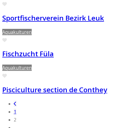
Favorite
Sportfischerverein Bezirk Leuk
Aquakulturen
Favorite
Fischzucht Füla
Aquakulturen
Favorite
Pisciculture section de Conthey
Posts navigation
Newer posts
1
2
…