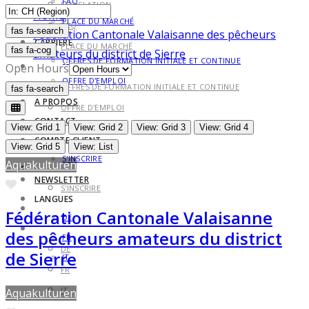
FAQ
LÉGISLATION
Home
PLACE DU MARCHÉ
FAQ
fas fa-search
fas fa-search
Fédération Cantonale Valaisanne des pêcheurs
CARRIÈRE
PLACE DU MARCHÉ
fas fa-cog
amateurs du district de Sierre
OFFRES DE FORMATION INITIALE ET CONTINUE
CARRIÈRE
Open Hours
OFFRE D'EMPLOI
OFFRES DE FORMATION INITIALE ET CONTINUE
fas fa-search
fas fa-search
A PROPOS
OFFRE D'EMPLOI
CONTACT
A PROPOS
View: Grid 1
View: Grid 2
View: Grid 3
View: Grid 4
COMPTE CLIENT
CONTACT
View: Grid 5
View: List
S'INSCRIRE
Aquakulturen
COMPTE CLIENT
NEWSLETTER
Favorite
S'INSCRIRE
LANGUES
NEWSLETTER
Fédération Cantonale Valaisanne
DE
LANGUES
des pêcheurs amateurs du district
FR
DE
de Sierre
IT
FR
IT
Aquakulturen