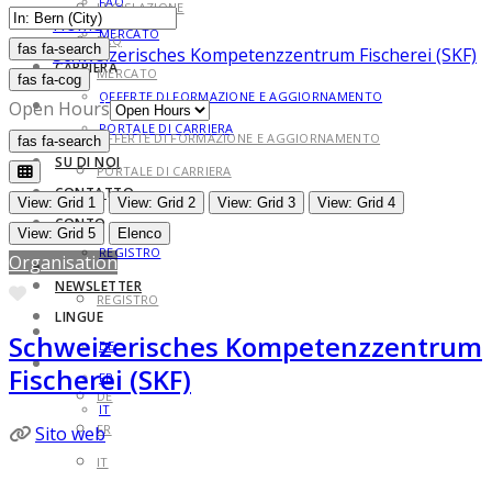
FAQ
LEGISLAZIONE
Home
MERCATO
FAQ
fas fa-search
fas fa-search
Schweizerisches Kompetenzzentrum Fischerei (SKF)
CARRIERA
MERCATO
fas fa-cog
OFFERTE DI FORMAZIONE E AGGIORNAMENTO
CARRIERA
Open Hours
PORTALE DI CARRIERA
OFFERTE DI FORMAZIONE E AGGIORNAMENTO
fas fa-search
fas fa-search
SU DI NOI
PORTALE DI CARRIERA
CONTATTO
SU DI NOI
View: Grid 1
View: Grid 2
View: Grid 3
View: Grid 4
CONTO
CONTATTO
View: Grid 5
Elenco
REGISTRO
Organisation
CONTO
NEWSLETTER
Preferito
REGISTRO
LINGUE
NEWSLETTER
Schweizerisches Kompetenzzentrum
DE
LINGUE
Fischerei (SKF)
FR
DE
IT
FR
Sito web
IT