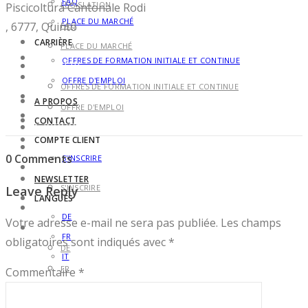
FAQ
LÉGISLATION
Piscicoltura Cantonale Rodi
PLACE DU MARCHÉ
, 6777, Quinto
FAQ
CARRIÈRE
PLACE DU MARCHÉ
OFFRES DE FORMATION INITIALE ET CONTINUE
CARRIÈRE
OFFRE D'EMPLOI
OFFRES DE FORMATION INITIALE ET CONTINUE
A PROPOS
OFFRE D'EMPLOI
CONTACT
A PROPOS
COMPTE CLIENT
CONTACT
0 Comments
S'INSCRIRE
COMPTE CLIENT
NEWSLETTER
S'INSCRIRE
Leave Reply
LANGUES
NEWSLETTER
DE
Votre adresse e-mail ne sera pas publiée.
Les champs
LANGUES
FR
obligatoires sont indiqués avec
*
DE
IT
FR
Commentaire
*
IT