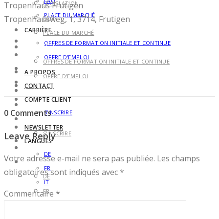
FAQ
LÉGISLATION
Tropenhaus Frutigen
PLACE DU MARCHÉ
Tropenhausweg, 1, 3714, Frutigen
FAQ
CARRIÈRE
PLACE DU MARCHÉ
OFFRES DE FORMATION INITIALE ET CONTINUE
CARRIÈRE
OFFRE D'EMPLOI
OFFRES DE FORMATION INITIALE ET CONTINUE
A PROPOS
OFFRE D'EMPLOI
CONTACT
A PROPOS
COMPTE CLIENT
CONTACT
0 Comments
S'INSCRIRE
COMPTE CLIENT
NEWSLETTER
S'INSCRIRE
Leave Reply
LANGUES
NEWSLETTER
DE
Votre adresse e-mail ne sera pas publiée.
Les champs
LANGUES
FR
obligatoires sont indiqués avec
*
DE
IT
FR
Commentaire
*
IT