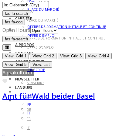
FAQ
LÉGISLATION
PLACE DU MARCHÉ
FAQ
fas fa-search
fas fa-search
CARRIÈRE
PLACE DU MARCHÉ
fas fa-cog
OFFRES DE FORMATION INITIALE ET CONTINUE
CARRIÈRE
Open Hours
OFFRE D'EMPLOI
OFFRES DE FORMATION INITIALE ET CONTINUE
fas fa-search
fas fa-search
A PROPOS
OFFRE D'EMPLOI
CONTACT
A PROPOS
View: Grid 1
View: Grid 2
View: Grid 3
View: Grid 4
COMPTE CLIENT
CONTACT
View: Grid 5
View: List
S'INSCRIRE
Aquakulturen
COMPTE CLIENT
NEWSLETTER
Favorite
S'INSCRIRE
LANGUES
NEWSLETTER
Amt für Wald beider Basel
DE
LANGUES
FR
DE
IT
FR
IT