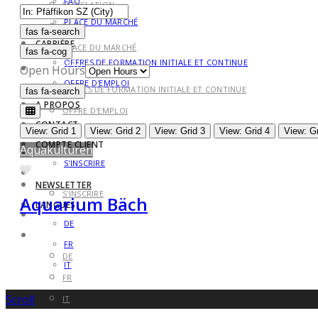
FAQ
LÉGISLATION
PLACE DU MARCHÉ
FAQ
fas fa-search
fas fa-search
CARRIÈRE
PLACE DU MARCHÉ
fas fa-cog
OFFRES DE FORMATION INITIALE ET CONTINUE
CARRIÈRE
Open Hours
OFFRE D'EMPLOI
OFFRES DE FORMATION INITIALE ET CONTINUE
fas fa-search
fas fa-search
A PROPOS
OFFRE D'EMPLOI
CONTACT
A PROPOS
View: Grid 1
View: Grid 2
View: Grid 3
View: Grid 4
View: Gr
COMPTE CLIENT
Aquakulturen
CONTACT
S'INSCRIRE
Favorite
COMPTE CLIENT
NEWSLETTER
S'INSCRIRE
Aquarium Bäch
LANGUES
NEWSLETTER
DE
LANGUES
FR
DE
IT
FR
Scroll
IT